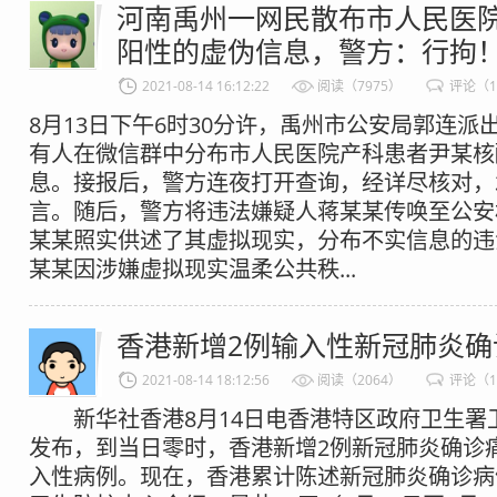
河南禹州一网民散布市人民医
阳性的虚伪信息，警方：行拘
2021-08-14 16:12:22
阅读（7975）
评论（
8月13日下午6时30分许，禹州市公安局郭连派
有人在微信群中分布市人民医院产科患者尹某核
息。接报后，警方连夜打开查询，经详尽核对，
言。随后，警方将违法嫌疑人蒋某某传唤至公安
某某照实供述了其虚拟现实，分布不实信息的违
某某因涉嫌虚拟现实温柔公共秩...
香港新增2例输入性新冠肺炎确
2021-08-14 18:12:56
阅读（2064）
评论（1
新华社香港8月14日电香港特区政府卫生署卫
发布，到当日零时，香港新增2例新冠肺炎确诊
入性病例。现在，香港累计陈述新冠肺炎确诊病