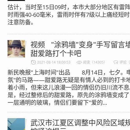
估计，当时至15日09时，本市大部分地区有雷
时雨强40-60毫米，雷雨时伴有7级以上痛经短
注意防备。
视频 "涂鸦墙"变身"手写留言墙
甜爱路打个卡吧
2021-08-14 18:00:53
阅读（14305）
评论（
新民晚报"上海时间"出品 8月14日，七夕。
氛"的马路——甜爱路无疑是有情人必到的打卡
着小雨，但来这儿浪漫一回的情侣仍旧川流不
是，经过整修后的甜爱路，原先的涂鸦墙变成了
一层通明的玻璃，情侣们要留下"爱的...
武汉市江夏区调整中风险区域规