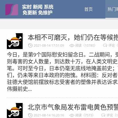
首页
热门
本相不可磨灭，她们仍在等候
2021-08-14 17:51:09
阅读（10780）
评论（
今日，是第9个国际慰安妇留念日。二战期间，受
则毒害的女人数量，到达数十万，在人类文明史
笔。可时至今日，日本仍毫无底线地掩盖前史；
们，仍未等来日本政府的抱愧。材料图：反对者
驻德大使馆前摆放标志受害者的塑像并表达诉求
伟摄前史...
北京市气象局发布雷电黄色预
2021-08-14 16:20:16
阅读（7573）
评论（1