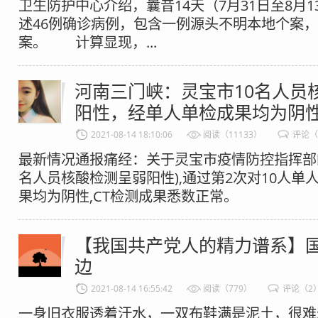
卫生防护中心介绍，曩昔14天（7月31日至8月
述46例确诊病例，包含一例源头不明本地个案
案。 计算显现，...
河南三门峡：灵宝市10名人员
阳性，经单人单检成果均为阴
2021-08-14 18:10:06
阅读（11133）
评论（
最新情况通报痛经：关于灵宝市疫情防控指挥部的
名人员核酸检测呈弱阳性),通过第2次对10人单
果均为阴性,CT检测成果悉数正常。​​​
【我国共产党人的精力谱系】
边
2021-08-14 16:55:42
阅读（779）
评论（2
一身旧衣服透着汗水，一双布鞋满是泥土，很难