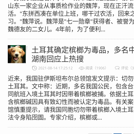
山东一家企业从事质检作业的魏萍，现在正汗流
活。"东拼西凑在单位上班，哪干过农活，回来
习。"魏萍说。魏萍是"七一勋章"获得者、被誉为
魏德友的二女儿。4年前，为了便利...
土耳其确定槟榔为毒品，多名
湖南回应上热搜
2021-08-14 17:25:12
阅读（1906）
评论（
近来，我国驻伊斯坦布尔总领馆发文提示：切勿
土耳其。文中称：近期，多名我国公民，包含台
同航班入境土耳其时因带着槟榔被捕。依据土耳
含槟榔碱因具有致幻性而被认定为毒品。有关案
馆慎重提示，请我国同胞切勿带着槟榔入境土耳
法令身陷囹圄。专家介绍，槟榔或...