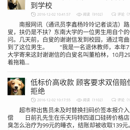
到学校
2016-12-02 10:41:57
阅读（9102）
评论（
南报网讯（通讯员李鑫杨玲玲记者谈洁）路
叟，扶仍是不扶？东南大学的一位男生用自个的
问。几天前，白叟的谢谢信发到校园，通过弯曲
到了这位男生。 "我是一名退休教师，本年71
大学寄来这封谢谢信的白叟名叫董柏林，10月2
着拖箱...
低标价高收款 顾客要求双倍赔
拒绝
2016-12-02 10:17:55
阅读（1102）
评论（1
超市称出售员未及时替换扫码价签本报介入
偿 日前孔先生在乐天玛特四道口硅砖价格店
臭怎么治疗为99元的睡衣，结账却被收取139