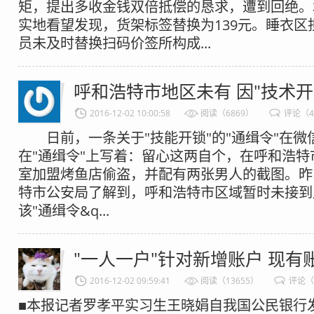
矩，提出多收金钱双倍抵偿的恳求，遭到回绝。
实地看望发现，货架标签替换为139元。睡衣区
员未及时替换扫码价签所构成...
呼和浩特市地区未有 因"技术开
2016-12-02 10:00:58
阅读（6869）
评论（
日前，一条关于"技能开锁"的"通缉令"在微
在"通缉令"上写着：留心这两自个，在呼和浩
室加盟烤鱼店偷盗，并配有两张男人的截图。昨
特市公安局了解到，呼和浩特市区域暂时未接到
该"通缉令&q...
"一人一户"针对新增账户 现有
2016-12-02 09:59:41
阅读（13655）
评论（
■本报记者罗孝平实习生王晓娟自我国公民银行