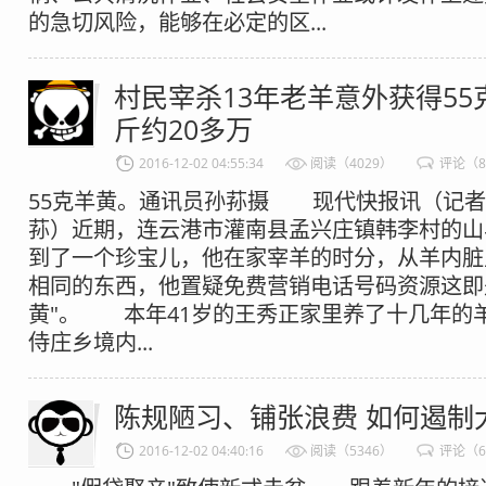
的急切风险，能够在必定的区...
村民宰杀13年老羊意外获得55克
斤约20多万
2016-12-02 04:55:34
阅读（4029）
评论（
55克羊黄。通讯员孙荪摄 现代快报讯（记者
荪）近期，连云港市灌南县孟兴庄镇韩李村的山
到了一个珍宝儿，他在家宰羊的时分，从羊内脏
相同的东西，他置疑免费营销电话号码资源这即
黄"。 本年41岁的王秀正家里养了十几年的
侍庄乡境内...
陈规陋习、铺张浪费 如何遏制
2016-12-02 04:40:16
阅读（5346）
评论（