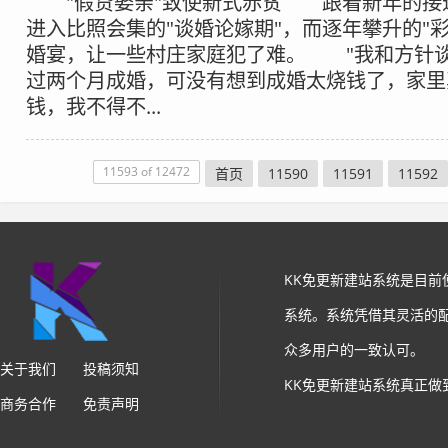
"假贷娶亲"致使新式赤贫 跟着新年的接
进入比照会集的"谈婚论嫁期"，而逐年攀升的"
婚宴，让一些村庄家庭犯了难。 "我和方针
过两个月成婚，可没有想到成婚太烧钱了，家里
钱，我不得不...
11593 of 12472
首页
11590
11591
11592
KK免更新建站系统是目
系统。系统凭借其灵活的
众多用户的一致认可。
关于我们
投稿须知
KK免更新建站系统真正做
商务合作
免责声明