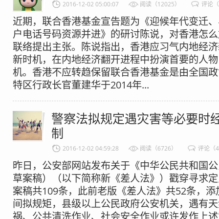
2016-12-02 05:00:07
阅读（12025）
评论（
近期，联合香港基金宣告题为《迎候年代变迁、
户电话号码资源并进》的研讨陈说，对香港怎么
联络提出主张。陈说指出，香港应习气内地经济
新时机，在内地经济翻开进程中扮演首要的人物
机。香港不应转趋保留联合香港基金是由全国政
特区行政长官董建华于2014年...
警察法拟规定遇灾害等必要时
制
2016-12-02 04:59:28
阅读（6726）
评论（
昨日，公安部网站发布关于《中华公民共和国公
草案稿）（以下简称新《差人法》）戳穿寻求定
案稿共109条，此前老版《差人法》共52条，添
间拟规矩，县级以上公民政府公安机关，遇有天
祸、公共清洗作业、社会安全作业或许发作上述