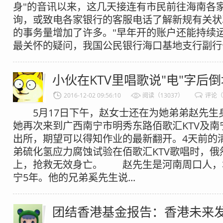
身"的音讯以来，这几天接连有市民前往海南各
询，或致电各家银行的客服电话了解新规有关状
的事务量增加了许多。"早年开的账户还能持续
最关怀的疑问，我国公民银行海口基地支行副行长.
小伙在KTV里唱歌说"电"字后
2016-12-02 09:56:10
阅读（13037）
评论（
5月17日下午，赵女士还在为她弟弟赵先生
她再次来到广西南宁市明秀东路佰歌汇KTV及南
出所，期望可以得知作业的最新翻开。4天前的
弟硫化氢应力腐蚀试验在佰歌汇KTV歌唱时，俄
上，抢救无效身亡。 赵先生是河南周口人，本
宁5年。他的兄弟奚先生说...
团结香港基金报告：香港未来