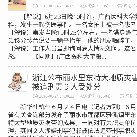
2016-06-24 21:06:01
阅读（5195）
评论（
【解说】6月23日晚10时许，广西医科大学
科，发生一起伤医事件。一名女护士被一名
【解说】事发当晚10时25分左右，一名满身酒
急诊分诊台说要一辆平抬车，他的朋友喝醉
【解说】工作人员当即询问病人情况如何。这名
怒。 【同期】(广西医科大学第...
浙江公布丽水里东特大地质灾
被追刑责９人受处分
2016-06-24 21:00:23
阅读（13504）
评论（
新华社杭州６月２４日电（记者方列）６月
省有关查询部分发布了丽水市莲都区雅溪镇里东村
特大型地质灾祸查询成果，一同对有关职责单位
理，其间２人涉嫌刑事犯罪被依法追查刑事职责