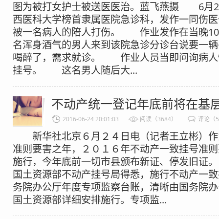
图为被打女护士被送医医治。蓝飞燕摄 6月23
西医科大学榜首隶属医院急诊科，发作一同伤医
被一名病人的陪人打伤。 作业发作在当晚10
名浑身酒气的男人来到该院急诊分诊台说要一辆
喝醉了，需求就诊。 作业人员当即问询病人
挂号。 这名男人随后大...
不动产统一登记年底前将在基
2016-06-24 20:01:03
阅读（3684）
评论（
新华社北京６月２４日电（记者王立彬）作
准则要害之年，２０１６年不动产一致挂号准则
施行，今年底前一切市县颁布新证、停发旧证
国土资源部不动产挂号局得悉，施行不动产一致
务院办公厅年度专项监察台账，清晰由国务院办
国土资源部详细安排施行。专项监...