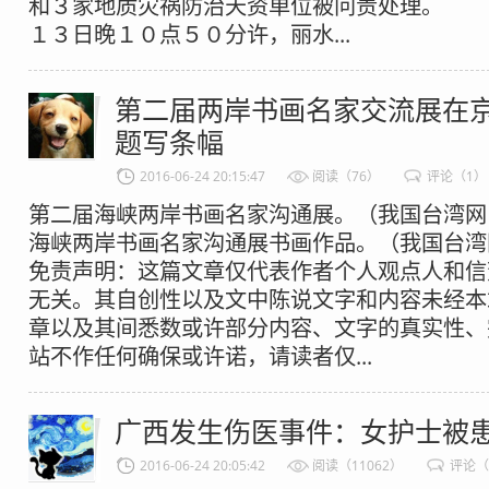
和３家地质灾祸防治天资单位被问责处理。 
１３日晚１０点５０分许，丽水...
第二届两岸书画名家交流展在京
题写条幅
2016-06-24 20:15:47
阅读（76）
评论（1）
第二届海峡两岸书画名家沟通展。（我国台湾网
海峡两岸书画名家沟通展书画作品。（我国
免责声明：这篇文章仅代表作者个人观点人和信
无关。其自创性以及文中陈说文字和内容未经本
章以及其间悉数或许部分内容、文字的真实性、
站不作任何确保或许诺，请读者仅...
广西发生伤医事件：女护士被
2016-06-24 20:05:42
阅读（11062）
评论（