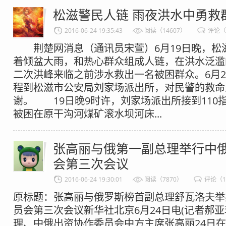
松滋警民人链 雨夜洪水中勇救
2016-06-24 19:35:43
阅读（14607）
评论（
荆楚网消息（通讯员宋萱）6月19日晚，松
着倾盆大雨，和热心群众组成人链，在洪水泛滥
二次洪峰来临之前涉水救出一名被困群众。6月2
程到松滋市公安局刘家场派出所，对民警的救命
谢。 19日晚9时许，刘家场派出所接到110
被困在原干沟河煤矿滚水坝河床...
张高丽与俄第一副总理举行中
会第三次会议
2016-06-24 19:30:01
阅读（7870）
评论（1
原标题：张高丽与俄罗斯榜首副总理舒瓦洛夫举
员会第三次会议新华社北京6月24日电(记者郝亚
理、中俄出资协作委员会中方主席张高丽24日