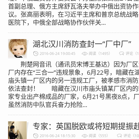
首副总理、俄方主席舒瓦洛夫举办中俄出资协作
议。张高丽表明，在习近平主席和普京总统战略
医院下，中俄全部战略协作伙伴关...
湖北汉川消防查封一“厂中厂”
2016-06-24 19:00:45
阅读（1495）
评论（1
荆楚网音讯（通讯员宋博王基达）因为厂区
厂内存在“三合一”违规景象，6月22号，暗藏在
庙头镇一厂区内的另一违规工厂，被孝感市消防
依法查封！ 暗藏在汉川市庙头镇某厂区内的
家专业出产棉成品的厂家，6月21号黑夜8点，
虽然消防中队官兵奋力抢险...
专家：英国脱欧或将短期提振
2016-06-24 18:15:30
阅读（555）
评论（1