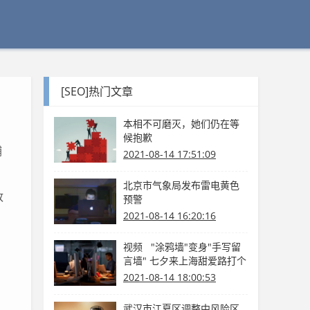
[SEO]热门文章
本相不可磨灭，她们仍在等
候抱歉
辅
2021-08-14 17:51:09
北京市气象局发布雷电黄色
政
预警
2021-08-14 16:20:16
视频 "涂鸦墙"变身"手写留
言墙" 七夕来上海甜爱路打个
卡吧
2021-08-14 18:00:53
武汉市江夏区调整中风险区