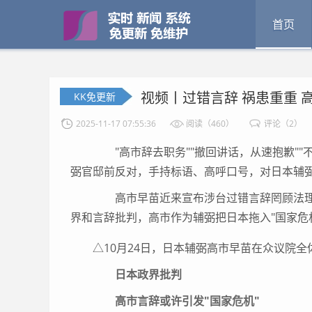
首页
视频丨过错言辞 祸患重重 
KK免更新
2025-11-17 07:55:36
阅读（460）
评论（2）
"高市辞去职务""撤回讲话，从速抱歉""
弼官邸前反对，手持标语、高呼口号，对日本辅
高市早苗近来宣布涉台过错言辞罔顾法理
界和言辞批判，高市作为辅弼把日本拖入"国家危机
△10月24日，日本辅弼高市早苗在众议院
日本政界批判
高市言辞或许引发"国家危机"