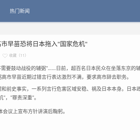
热门新闻
高市早苗恐将日本拖入"国家危机"
收藏（11）
不需要鼓动战役的辅弼"……日前，超百名日本民众在坐落东京的
弼高市早苗近期过错言行表达激烈不满，要求高市辞去职务。
和前史事实，一系列言行危害区域安稳、祸及日本本身。日本
"，"罪责深重"。
全体会议上宣布方针讲演后鞠躬。