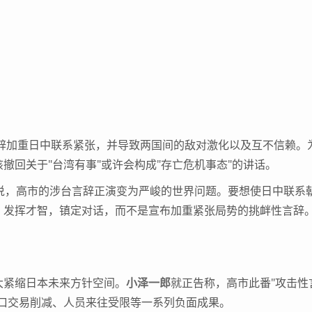
辞加重日中联系紧张，并导致两国间的敌对激化以及互不信赖。
撤回关于"台湾有事"或许会构成"存亡危机事态"的讲话。
帖说，高市的涉台言辞正演变为严峻的世界问题。要想使日中联系
，发挥才智，镇定对话，而不是宣布加重紧张局势的挑衅性言辞
紧缩日本未来方针空间。
小泽一郎
就正告称，高市此番"攻击性
口交易削减、人员来往受限等一系列负面成果。