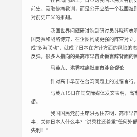
在台湾问题上，日本对我国人民负有前史
前史、汲取惨痛教训，而是公开应战一个我国准
对前史正义的推翻。
我国世界问题研讨院副研讨员苏晓晖表明
国竞赛和战略博弈，在企图构成更强的阵营对立。
成"多海联动"，就成了日本在方针方面的风险的
反弹，
很多人指向的是高市早苗此番言辞背面的
马英九、洪秀柱痛批高市涉台谬论
针对高市早苗在台湾问题上的过错言行，
马英九15日在其交际媒体发文表明，高市
想。
我国国民党前主席洪秀柱表明，高市早苗的
事，关你日本人什么事？"洪秀柱还着重"
任何外
失利！"