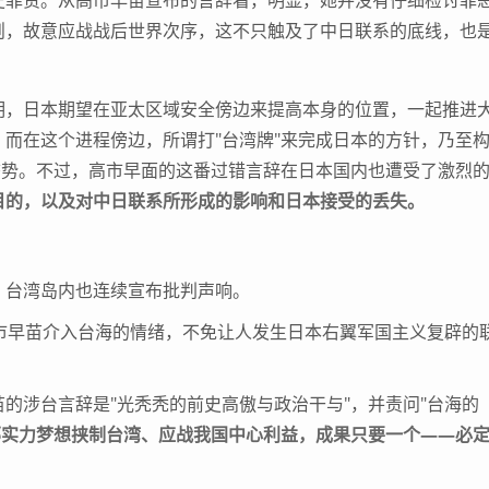
罪责。从高市早苗宣布的言辞看，明显，她并没有仔细检讨罪
则，故意应战战后世界次序，这不只触及了中日联系的底线，也
，日本期望在亚太区域安全傍边来提高本身的位置，一起推进
而在这个进程傍边，所谓打"台湾牌"来完成日本的方针，乃至
态势。不过，高市早面的这番过错言辞在日本国内也遭受了激烈
目的，以及对中日联系所形成的影响和日本接受的丢失。
台湾岛内也连续宣布批判声响。
早苗介入台海的情绪，不免让人发生日本右翼军国主义复辟的
涉台言辞是"光秃秃的前史高傲与政治干与"，并责问"台海的
部实力梦想挟制台湾、应战我国中心利益，成果只要一个——必