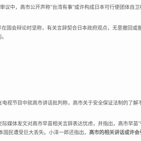
审议中，高市公开声称"台湾有事"或许构成日本可行使团体自卫
。
在国会辩论时坚称，有关言辞契合日本政府观点，无意撤回或
判。
日在电视节目中就高市讲话批判称，高市关于安全保证法制的了解
在交际媒体发文对高市早苗相关言辞表达忧虑，并指出，高市早苗"
本国民遭受巨大丢失。小泽一郎还指出，
高市的相关讲话或许会