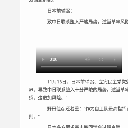
发国家危机。
日本前辅弼：
致中日联系堕入严峻局势，适当草率风
11月16日，日本前辅弼、立宪民主党党
界，
导致中日联系堕入十分严峻的局势。适当草
感，这
愈加风险
。"
野田佳彦还着重："作为自卫队最高指挥官
则。"
日本多方要求高市撤回涉台过错言辞