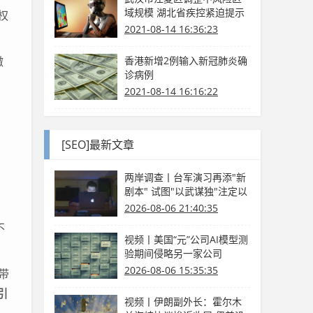
域规模 湖北省疾控紧迫提示
权
2021-08-14 16:36:23
撤
香港新增2例输入新冠肺炎确
诊病例
2021-08-14 16:16:22
[SEO]最新文章
两岸调查丨台军演习再添"新
剧本" 试图"以武谋独"注定以
卵击石
2026-08-06 21:40:35
不
视频丨美国“元”公司AI模型测
验期间侵略另一家公司
2026-08-06 15:35:35
带
引
视频丨伊朗副外长：霍尔木