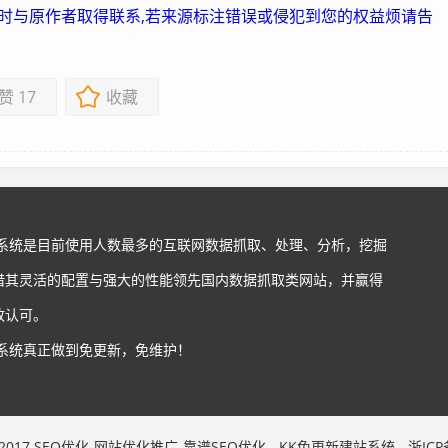
及时与原作者取得联系,若来源标注错误或侵犯到您的权益烦请告
赞
17
收藏
站系统是目前使用人数最多的互联网数据抓取、处理、分析，挖掘
借其灵活的配置与强大的性能领先国内数据抓取类网站，并赢得
致认可。
站系统真正做到免更新，免维护！
 © 2017 SEO优化-网站优化推广-靠谱SEO优化 - KK免更新建站系统 - 浙ICP