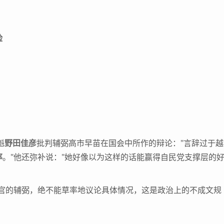
险
魁
野田佳彦
批判辅弼高市早苗在国会中所作的辩论："言辞过于越
率
。"他还弥补说："她好像以为这样的话能赢得自民党支撑层的
的辅弼，绝不能草率地议论具体情况，这是政治上的不成文规