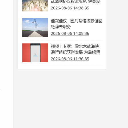
兹海峡协议挨近收尾 伊美没
有商洽
2026-08-06 14:38:35
佳叙佳议 因凡蒂诺抱歉但回
绝辞去职务
2026-08-06 14:05:36
视频丨专家：霍尔木兹海峡
通行组织获得发展 为后续博
弈供给缓冲期
2026-08-06 11:36:35
好