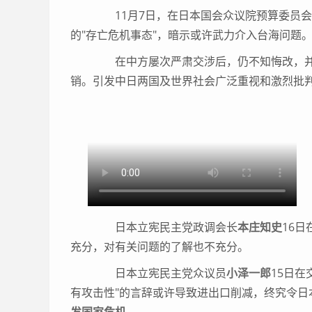
11月7日，在日本国会众议院预算委员会
的"存亡危机事态"，暗示或许武力介入台海问题
在中方屡次严肃交涉后，仍不知悔改，并
销。引发中日两国及世界社会广泛重视和激烈批
日本立宪民主党政调会长
本庄知史
16
充分，对有关问题的了解也不充分。
日本立宪民主党众议员
小泽一郎
15日
有攻击性"的言辞或许导致进出口削减，终究令日