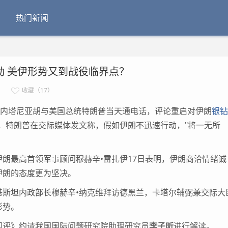
热门新闻
动 美伊形势又到战役临界点？
收藏（17）
内塔尼亚胡与美国总统特朗普当天通电话，评论重启对伊朗
银钻
，特朗普在交际媒体发文称，假如伊朗不迅速行动，"将一无所
最高首领军事顾问穆赫辛•雷扎伊17日表明，伊朗商洽情绪诚
伊朗的态度更为坚决。
坦内政部长穆赫辛•纳克维拜访德黑兰，卡塔尔辅弼兼交际大
形势。
评》约请我国国际问题研究院助理研究员
李子昕
进行解读。