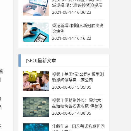
域规模 湖北省疾控紧迫提示
2021-08-14 16:36:23
香港新增2例输入新冠肺炎确
诊病例
2021-08-14 16:16:22
[SEO]最新文章
着
视频丨美国“元”公司AI模型测
打
验期间侵略另一家公司
2026-08-06 15:35:35
猬
视频丨伊朗副外长：霍尔木
兹海峡协议挨近收尾 伊美没
恐
有商洽
2026-08-06 14:38:35
下
佳叙佳议 因凡蒂诺抱歉但回