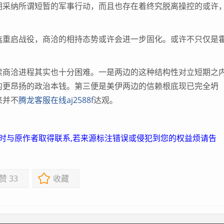
朗采纳所谓短暂的军事行动，而且也存在着终究脱离操控的或许
重启战役，商洽的相持态势或许会进一步固化。或许不只仅是
商洽进程其实也十分困难。一是两边的这种结构性对立短期之
的更昂扬的政治本钱。第三便是美伊两边的信赖根底现已完全坍
来并不
腾龙客服在线aj2588f
达观。
及时与原作者取得联系,若来源标注错误或侵犯到您的权益烦请告
赞
33
收藏