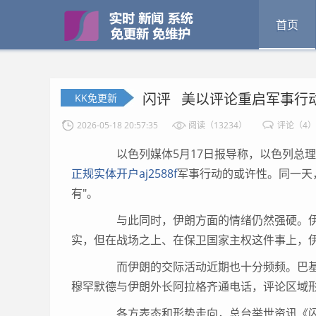
首页
闪评 美以评论重启军事行
KK免更新
2026-05-18 20:57:35
阅读（13234）
评论（4）
以色列媒体5月17日报导称，以色列总理
正规实体开户aj2588f
军事行动的或许性。同一天
有"。
与此同时，伊朗方面的情绪仍然强硬。伊朗
实，但在战场之上、在保卫国家主权这件事上，
而伊朗的交际活动近期也十分频频。巴基斯
穆罕默德与伊朗外长阿拉格齐通电话，评论区域
各方表态和形势走向，总台举世资讯《闪