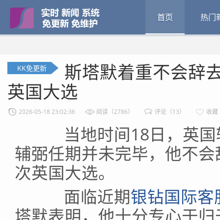
首页
热门
斯塔默着重不会辞去
KK免更新
英国大选
2026-05-18 23:02:36
阅读（2786）
评论（13）
收藏
当地时间18日，英国
辅弼任期并未完毕，他不会
次英国大选。
面临近期
银钻国际客服注
塔默表明，他十分专心于归