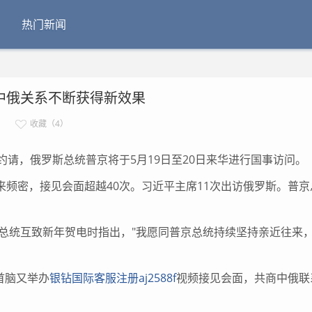
热门新闻
中俄关系不断获得新效果
收藏（4）
约请，俄罗斯总统普京将于5月19日至20日来华进行国事访问。
频密，接见会面超越40次。习近平主席11次出访俄罗斯。普京
京总统互致新年贺电时指出，"我愿同普京总统持续坚持亲近往来
首脑又举办
银钻国际客服注册aj2588f
视频接见会面，共商中俄联