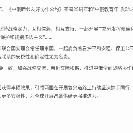
《中俄睦邻友好协作公约》签署25周年和"中俄教育年"发动
持战略定力，互相信赖、相互支持、一起开展""充分发挥毗连
保护和饯别多边主义"……
联合国安理会常任理事国，一起肩负着看护平和安稳、保卫公
俄联系的安稳性和确定性尤为名贵。
一致，加强战略交流，亲近交际和谐，推进中俄全面战略协作
获得丰硕效果，引领两国在开展复兴道路上持续坚决携手同行
入更多安稳性，为全球开展昌盛供给更强推进力。