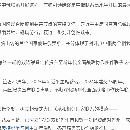
中俄联系开展进程，首脑引领始终是中俄联系高水平开展的最
国际场合团聚到要害节点的直接交流，习近平主席同普京总统
风雨兼程、砥砺前行，获得一系列开创性效果。
首脑出访的首个国家便是俄罗斯，充分体现了对开展中俄两个相
总统一起将双边联系定位提升至新年代全面战略协作伙伴联系这
署20周年、2023年习近平主席访俄、2024年建交75周年、
节点，两国屡次宣布联合声明，不断深化新年代全面战略协作伙伴联
稳坚韧，树立起新式大国联系和相邻国家联系的模范——
发齐备，已树立177对友好省州市和数十对经贸结对省州，成
级
奥德彪学习网
主题年活动，各范畴务实协作稳步推进……