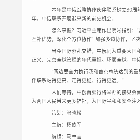
本年是中俄战略协作伙伴联系树立30周年、
年，中俄联系开展迎来新的前史机会。
怎么掌握？习近平主席作出明晰指引："坚
互补优势，深化全方位协作""加强多边协作，坚决
当今国际紊乱交错，中俄同为重要大国和
正义、完善全球管理的年代重担。环顾全球，中
"两边要全力执行我和普京总统达到的重要
伴联系站得更高、走得更稳、行得更远。"
人们等待，中俄首脑行将举办的接见会面
为两国人民带来更多福祉，为国际平和和安全注
策划：张晓松
主编：杨依军
编缉：马卓言