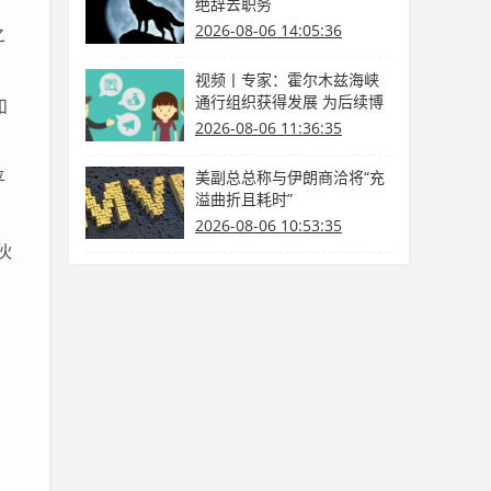
绝辞去职务
2026-08-06 14:05:36
之
视频丨专家：霍尔木兹海峡
通行组织获得发展 为后续博
和
弈供给缓冲期
2026-08-06 11:36:35
平
美副总总称与伊朗商洽将“充
溢曲折且耗时”
2026-08-06 10:53:35
伙
，