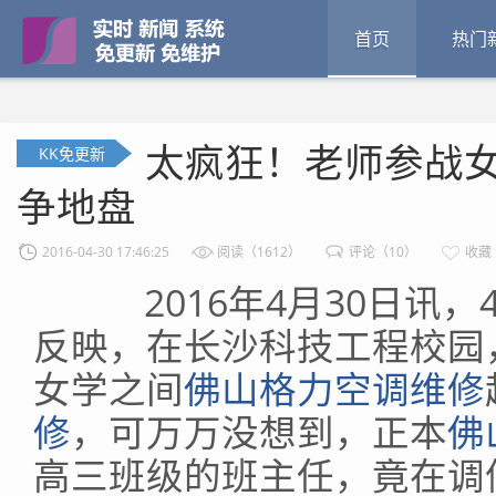
首页
热门
太疯狂！老师参战女
KK免更新
争地盘
2016-04-30 17:46:25
阅读（1612）
评论（10）
收藏
2016年4月30日讯，
反映，在长沙科技工程校园
女学之间
佛山格力空调维修
修
，可万万没想到，正本
佛
高三班级的班主任，竟在调